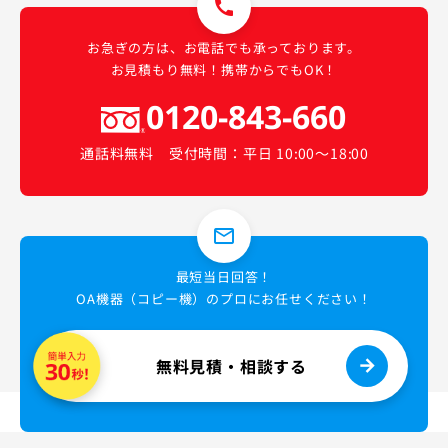
call
お急ぎの方は、お電話でも承っております。
お見積もり無料！携帯からでもOK！
0120-843-660
通話料無料 受付時間：平日 10:00〜18:00
mail_outline
最短当日回答！
OA機器（コピー機）のプロにお任せください！
無料見積・相談する