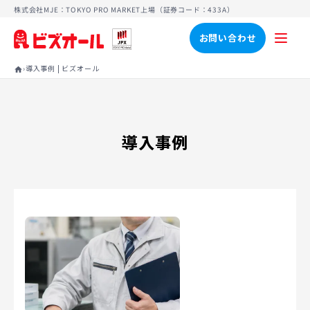
株式会社MJE：TOKYO PRO MARKET上場（証券コード：433A）
お問い合わせ
›
導入事例 | ビズオール
home
導入事例