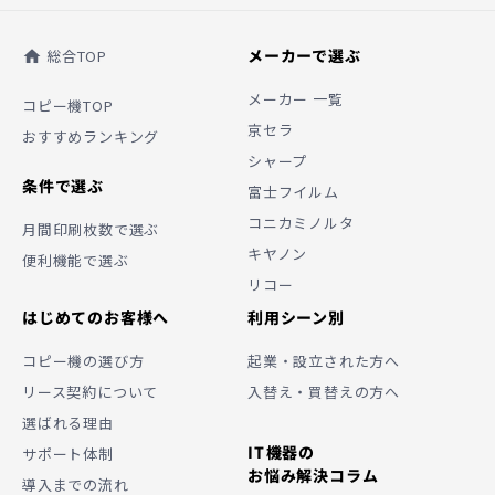
メーカーで選ぶ
総合TOP
home
メーカー 一覧
コピー機TOP
京セラ
おすすめランキング
シャープ
条件で選ぶ
富士フイルム
コニカミノルタ
月間印刷枚数で選ぶ
キヤノン
便利機能で選ぶ
リコー
はじめてのお客様へ
利用シーン別
コピー機の選び方
起業・設立された方へ
リース契約について
入替え・買替えの方へ
選ばれる理由
IT機器の
サポート体制
お悩み解決コラム
導入までの流れ