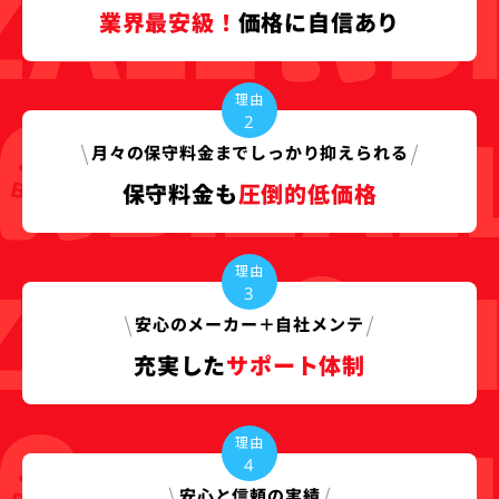
業界最安級！
価格に自信あり
理由
2
月々の保守料金まで
しっかり抑えられる
保守料金も
圧倒的低価格
理由
3
安心の
メーカー＋自社メンテ
充実した
サポート体制
理由
4
安心と
信頼の実績