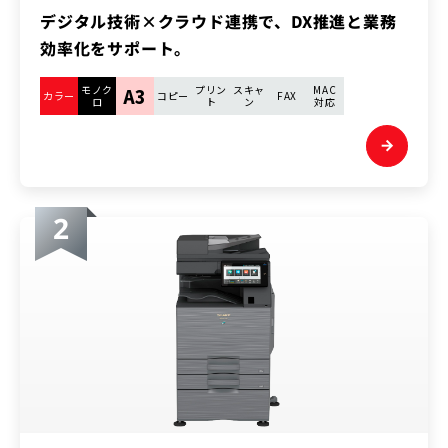
デジタル技術×クラウド連携で、DX推進と業務
効率化をサポート。
モノク
プリン
スキャ
MAC
A3
カラー
コピー
FAX
ロ
ト
ン
対応