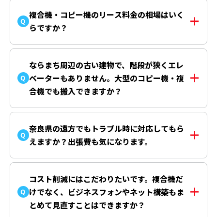
のではなく、一定期間にわたって機械を「借り
複合機・コピー機のリース料金の相場はいく
Q
る」契約のことです。
リース契約では、機械の所
らですか？
有者はリース会社となり、利用者は月々のリース
料金を支払いながら使用します。初期費用を一度
機種や契約期間によって変わりますが、一般的に
に負担する必要がないため、資金計画を立てやす
月額1万～2万円程度がひとつの目安です。
ならまち周辺の古い建物で、階段が狭くエレ
いというメリットがあります。
小規模オフィス向けの機種などでは、数千円から
ベーターもありません。大型のコピー機・複
Q
利用することが可能です。実際の金額は、機種の
合機でも搬入できますか？
性能や契約期間、追加する機能によって変わりま
す。
はい、奈良県での設置は数多く実績がございます
ので、まずはご相談ください。
奈良県の遠方でもトラブル時に対応してもら
Q
「階段が狭い」「エレベーターがない」「建物前
えますか？出張費も気になります。
まで車両が入れない」といったご相談も承ってお
ります。
はい。ビズオールでは、
当社では、事前に現地の状況をしっかり
奈良市周辺だけでなく、
と確認（現地調査無料）した上で、専門の技術ス
奈良県全域をサポート対象としています。もちろ
コスト削減にはこだわりたいです。複合機だ
タッフが安全に搬送いたします。クレーンなどを
ん、対応エリア内での不当な追加出張費などは一
けでなく、ビジネスフォンやネット構築もま
Q
用いた特殊搬入の手配も可能です。「他社で断ら
切いただきません。
とめて見直すことはできますか？
れてしまった」というオフィスでも、諦めずに一
故障や紙詰まりなどのトラブルが起きた際は、ま