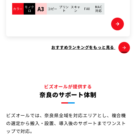
モノク
プリン
スキャ
MAC
A3
カラー
コピー
FAX
ロ
ト
ン
対応
arrow_forward
おすすめランキングをもっと見る
ビズオールが提供する
奈良のサポート体制
ビズオールでは、奈良県全域を対応エリアとし、複合機
の選定から搬入・設置、導入後のサポートまでワンスト
ップで対応。