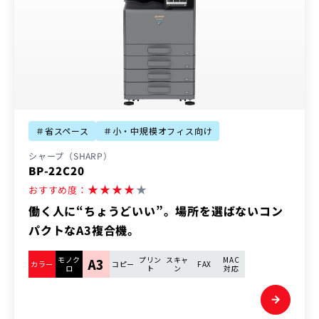
＃省スペース
＃小・中規模オフィス向け
シャープ（SHARP）
BP-22C20
★
★
★
★
★
おすすめ度：
働く人に“ちょうどいい”。場所を選ばないコン
パクトなA3複合機。
モノク
プリン
スキャ
MAC
A3
カラー
コピー
FAX
ロ
ト
ン
対応