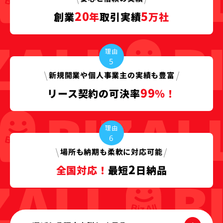
20
5
創業
年
取引実績
万社
理由
5
新規開業や個人事業主の
実績も豊富
99
リース契約の
可決率
％！
理由
6
場所も納期も
柔軟に対応可能
2
全国対応！
最短
日納品