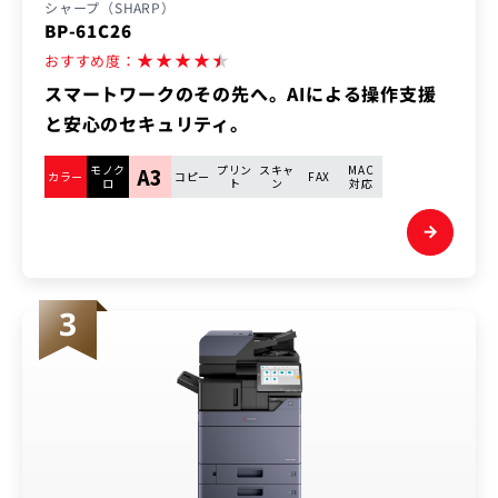
シャープ（SHARP）
BP-61C26
★
★
★
★
★
おすすめ度：
スマートワークのその先へ。AIによる操作支援
と安心のセキュリティ。
モノク
プリン
スキャ
MAC
A3
カラー
コピー
FAX
ロ
ト
ン
対応