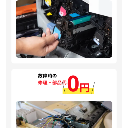
0
故障時の
修理・部品代
円