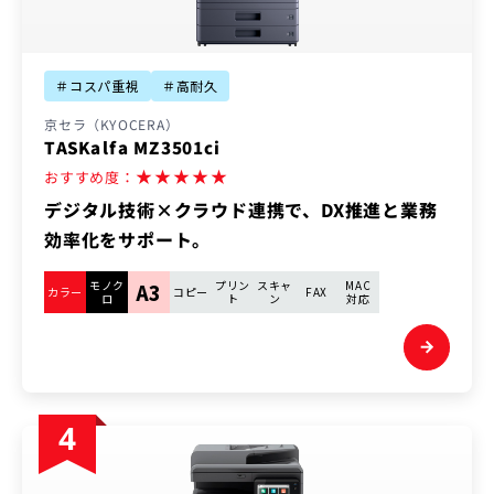
＃コスパ重視
＃高耐久
京セラ（KYOCERA）
TASKalfa MZ3501ci
★
★
★
★
★
おすすめ度：
デジタル技術×クラウド連携で、DX推進と業務
効率化をサポート。
モノク
プリン
スキャ
MAC
A3
カラー
コピー
FAX
ロ
ト
ン
対応