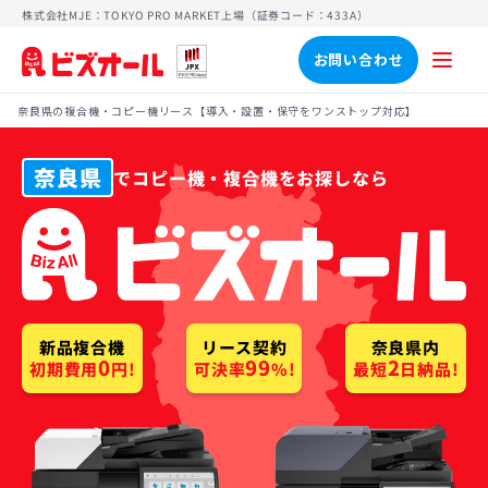
株式会社MJE：TOKYO PRO MARKET上場（証券コード：433A）
お問い合わせ
奈良県の複合機・コピー機リース【導入・設置・保守をワンストップ対応】
奈良県
でコピー機・複合機をお探しなら
新品複合機
リース契約
奈良県内
2
99
0
初期費用
最短
可決率
日納品!
%!
円!