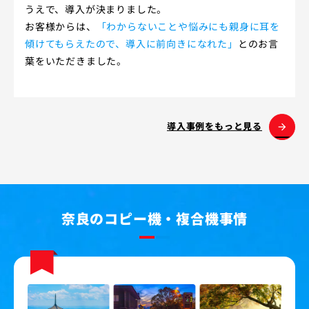
うえで、導入が決まりました。
お客様からは、
「わからないことや悩みにも親身に耳を
傾けてもらえたので、導入に前向きになれた」
とのお言
葉をいただきました。
arrow_forward
導入事例をもっと見る
奈良のコピー機・複合機事情