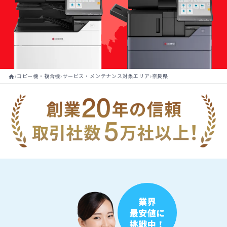
›
›
›
コピー機・複合機
サービス・メンテナンス対象エリア
奈良県
home