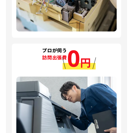
0
プロが伺う
訪問出張費
円