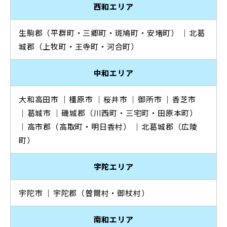
西和エリア
生駒郡（平群町・三郷町・斑鳩町・安堵町）
｜⁠
北葛
城郡（上牧町・王寺町・河合町）
中和エリア
大和高田市
｜⁠
橿原市
｜⁠
桜井市
｜⁠
御所市
｜⁠
香芝市
｜⁠
葛城市
｜⁠
磯城郡（川西町・三宅町・田原本町）
｜⁠
高市郡（高取町・明日香村）
｜⁠
北葛城郡（広陵
町）
宇陀エリア
宇陀市
｜⁠
宇陀郡（曽爾村・御杖村）
南和エリア