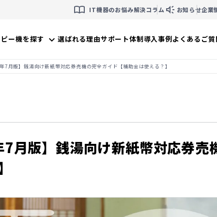
import_contacts
brand_awareness
IT機器のお悩み解決コラム
お知らせ
企業
コピー機を探す
選ばれる理由
サポート体制
導入事例
よくあるご質
expand_more
25年7月版】銭湯向け新紙幣対応券売機の完全ガイド【補助金は使える？】
5年7月版】銭湯向け新紙幣対応券
】