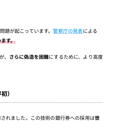
問題が起こっています。
警察庁の発表
による
います。
が、
さらに偽造を困難
にするために、より高度
界初）
用されました。この技術の銀行券への採用は
世