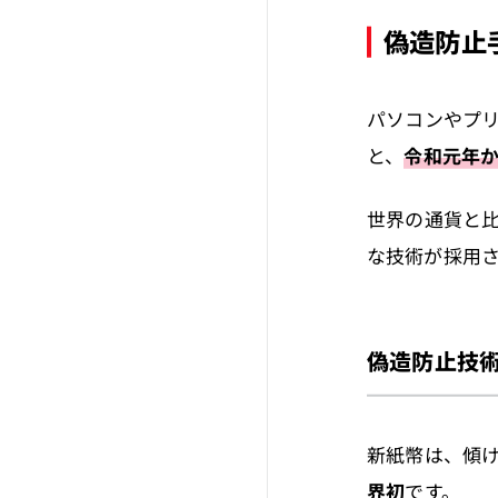
偽造防止
パソコンやプ
と、
令和元年か
世界の通貨と
な技術が採用
偽造防止技
新紙幣は、傾
界初
です。