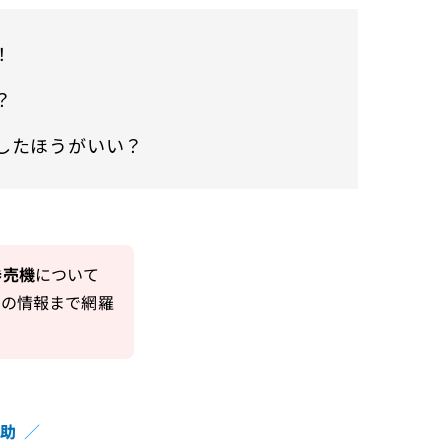
！
？
したほうがいい？
券売機
について
金の情報まで網羅
補助
／