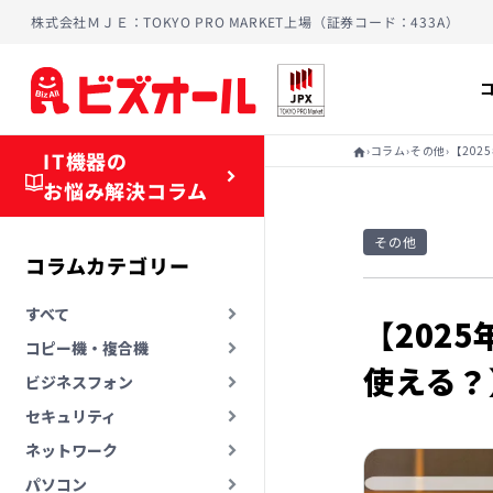
株式会社ＭＪＥ：TOKYO PRO MARKET上場（証券コード：433A）
›
›
›
コラム
その他
【20
home
IT機器の
お悩み解決コラム
その他
コラムカテゴリー
すべて
【202
コピー機・複合機
使える？
ビジネスフォン
セキュリティ
ネットワーク
パソコン