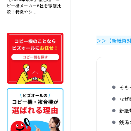
ピー機メーカー6社を徹底比
較！特徴やシ...
＞＞【新紙幣対
そも
なぜ
新紙
銭湯