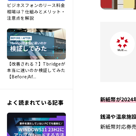
ビジネスフォンのリース料金
相場は？仕組みとメリット・
注意点を解説
【改善される？】Tbridgeが
本当に速いのか検証してみた
【Before/Af...
新紙幣が202
よく読まれている記事
銭湯や温泉施
新紙幣対応券