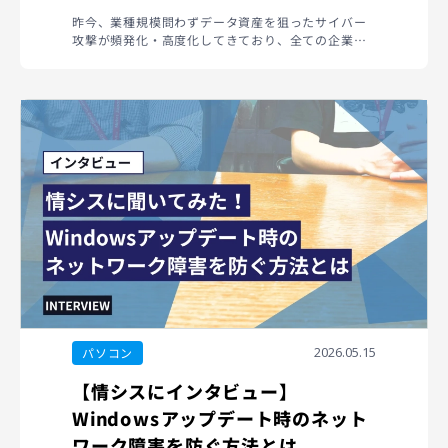
昨今、業種規模問わずデータ資産を狙ったサイバー
攻撃が頻発化・高度化してきており、全ての企業に
とって情...
2026.05.15
パソコン
【情シスにインタビュー】
Windowsアップデート時のネット
ワーク障害を防ぐ方法とは