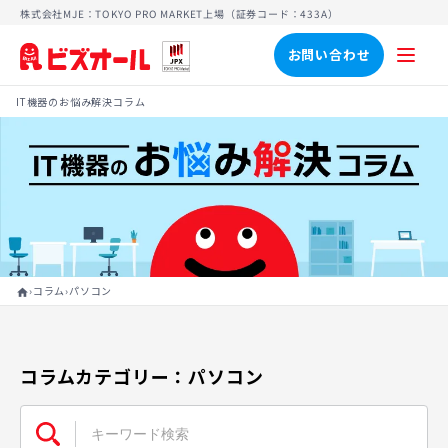
株式会社MJE：TOKYO PRO MARKET上場（証券コード：433A）
お問い合わせ
IT機器のお悩み解決コラム
›
›
コラム
パソコン
home
コラムカテゴリー：パソコン
キ