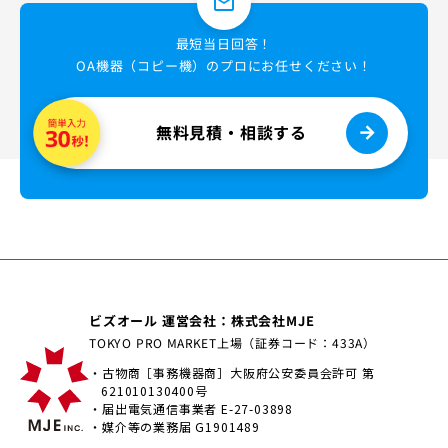
mail_outline
最短当日回答！
OA機器（コピー機）のプロにお任せください！
無料見積・相談する
ビズオール 運営会社：株式会社MJE
TOKYO PRO MARKET上場（証券コード：433A）
・古物商［事務機器商］大阪府公安委員会許可 第
621010130400号
・届出電気通信事業者 E-27-03898
・媒介等の業務届 G1901489