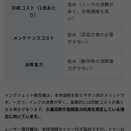
高め（インクの消費が
印刷コスト（1枚あた
低
多く、交換頻度も高
り）
印
い）
低め（部品交換の必要
高
メンテナンスコスト
が少ない）
ニ
高
低め（動作時の消費電
消費電力
必
力が少ない）
多
インクジェット複合機は、本体価格を抑えやすい点がメリットで
す。一方で、インクの消費が早く、長期的には印刷コストが高く
なる場合があります。
少量印刷や低頻度の利用を想定している場
合に向いています。
レーザー複合機は、本体価格やトナー代が高めですが、トナーの