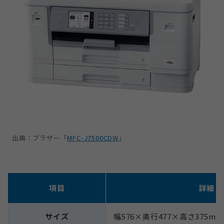
出典：ブラザー「
MFC-J7500CDW
」
項目
詳細
サイズ
幅576×奥行477×高さ375mm