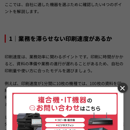
ここでは、自社に適した機器を選ぶために確認したい4つのポイ
ントを解説します。
1｜業務を滞らせない印刷速度があるか
印刷速度は、業務効率に関わるポイントです。印刷に時間がかか
ると、資料の準備や業務の進行が遅れることがあるため、自社の
印刷量や使い方に合ったモデルを選びましょう。
例えば、印刷速度が1分間に10枚の機種では、100枚の資料を印
×
刷するのに約10分かかります。一方、1分間に35枚印刷できる機
種なら、同じ量を約3分で印刷できます。この差が積み重なる
と、1日の作業効率にも影響します。
レーザー複合機は一般的に印刷速度が速く、モデルによっては1
分間に50枚以上印刷できるものもあります。
大量印刷を行う企業