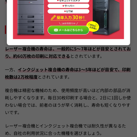
や、スピードを重視するオフィスに向いています。
2｜耐久性は充分か
レーザー複合機の寿命は、一般的に5〜7年ほどが目安とされてお
り、約60万枚の印刷に対応できる
とされています。
一方、
インクジェット複合機の寿命は3〜5年ほどが目安で、印刷
枚数は2万枚程度
とされています。
複合機は精密な機械のため、使用頻度が高いほど内部の部品が消
耗しやすくなります。毎日30枚印刷する場合と、2日に1回しか使
わない場合では、前者のほうが早く消耗し、寿命も短くなりやす
いです。
レーザー複合機とインクジェット複合機では耐久性が異なるた
め、自社の利用状況に合った機種を選びましょう。