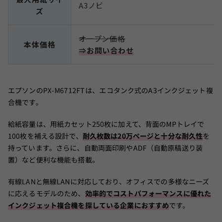
A3ノビ
ズ
オープン価格
本体価格
⇒お問い合わせ
エプソンのPX-M6712FTは、エコタンク式のA3インクジェット複
合機です。
給紙容量は、用紙カセット250枚に加えて、背面のMPトレイで
100枚を補える設計で、
耐久枚数は20万ページと十分な耐久性
を
持っています。さらに、自動両面印刷やADF（自動原稿送り装
置）など便利な機能も搭載。
有線LANと無線LANに対応しており、オフィスでの多様なニーズ
に応えるモデルのため、
効率的でコストパフォーマンスに優れた
インクジェット複合機を探している企業におすすめ
です。