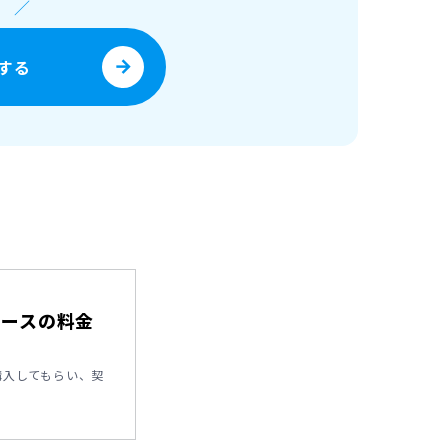
！
／
する
リースの料金
購入してもらい、契