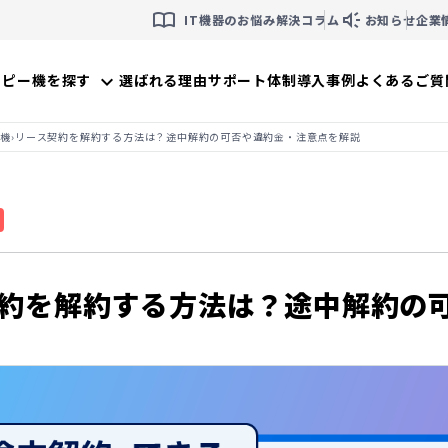
import_contacts
brand_awareness
IT機器のお悩み解決コラム
お知らせ
企業
コピー機を探す
選ばれる理由
サポート体制
導入事例
よくあるご質
expand_more
›
合機
リース契約を解約する方法は？途中解約の可否や違約金・注意点を解説
約を解約する方法は？途中解約の