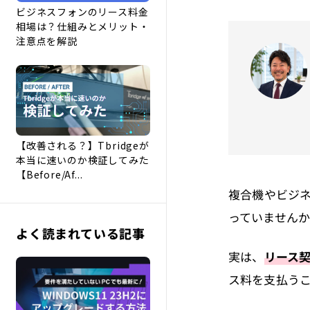
ビジネスフォンのリース料金
相場は？仕組みとメリット・
注意点を解説
【改善される？】Tbridgeが
本当に速いのか検証してみた
【Before/Af...
複合機やビジ
っていません
よく読まれている記事
実は、
リース
ス料を支払う