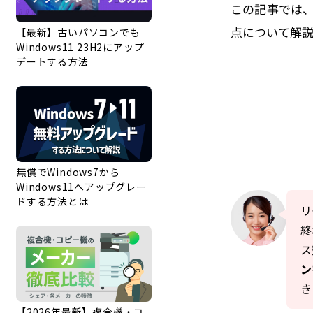
この記事では
点について解
【最新】古いパソコンでも
Windows11 23H2にアップ
デートする方法
無償でWindows7から
Windows11へアップグレー
ドする方法とは
リ
終
ス
ン
き
【2026年最新】複合機・コ