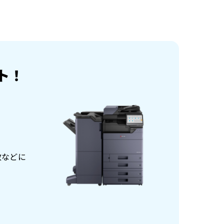
ト！
数などに