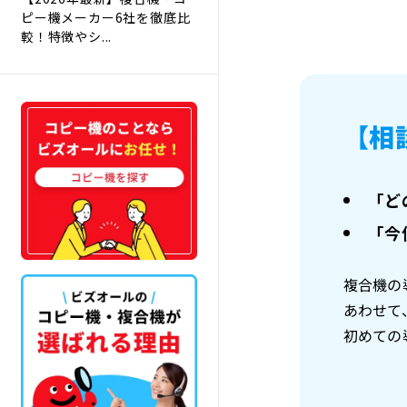
ピー機メーカー6社を徹底比
較！特徴やシ...
【相
「ど
「今
複合機の
あわせて
初めての