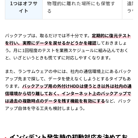
1つはオフサ
物理的に離れた場所にも保管す
遠隔
イト
る
ラウ
バックアップは、取るだけでは不十分です。
定期的に復元テスト
を行い、実際にデータを戻せるかどうかを確認
しておきましょ
う。月に1回程度のテストを業務スケジュールに組み込んでおく
と、いざというときも慌てずに対応しやすくなります。
また、ランサムウェアの中には、社内の通信環境上にあるバック
アップ先まで探して、データを使えなくしようとするタイプもあ
ります。
バックアップ用の外付けHDDは使うとき以外は社内の通
信環境から切り離しておく、インターネット上のバックアップで
は過去の複数時点のデータを残す機能を有効にする
など、バック
アップ自体を守る工夫も検討しましょう。
インシデント発生時の初動対応を決めてお