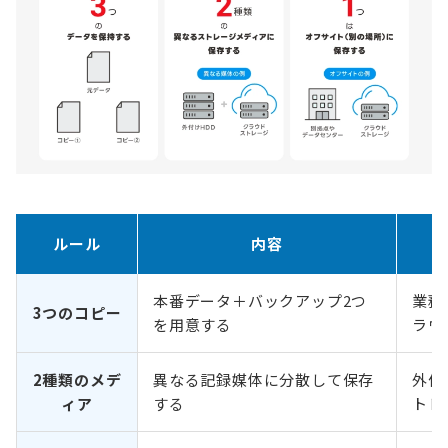
ルール
内容
本番データ＋バックアップ2つ
業務
3つのコピー
を用意する
ラウ
2種類のメデ
異なる記録媒体に分散して保存
外付
ィア
する
トレ