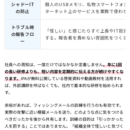
シャドーIT
個人のUSBメモリ、私物スマートフォン
の防止
ターネット上のサービスを業務で使わな
トラブル時
「怪しい」と感じたらすぐ上長やIT担当
の報告フロ
する。報告者を責めない雰囲気をつくる
ー
社員への周知は、一度だけではなかなか定着しません
。年に1回
の長い研修よりも、短い内容を定期的に伝える方が続けやすくな
ります。
IPAが無料公開している啓発資料や動画教材を活用すれ
ば、外部講師を呼ばなくても、社内で基本的な研修を始められま
す。
余裕があれば、フィッシングメールの訓練を行うのも有効です。
実際の攻撃に近い模擬メールを送り、どのような点に気をつける
べきだったかを後から共有します。訓練の目的は「引っかかった
人を罰する」ことではありません。「組織全体で怪しいと気づく